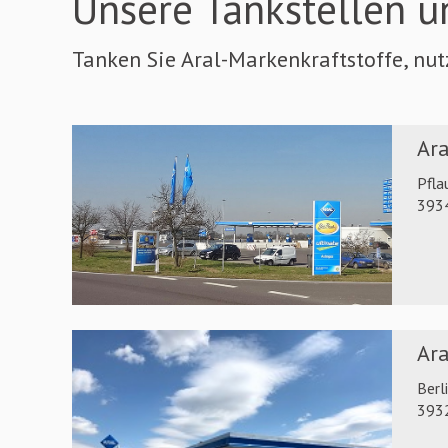
Unsere Tankstellen u
Tanken Sie Aral-Markenkraftstoffe, nu
Ara
Pfla
393
Ara
Berl
393