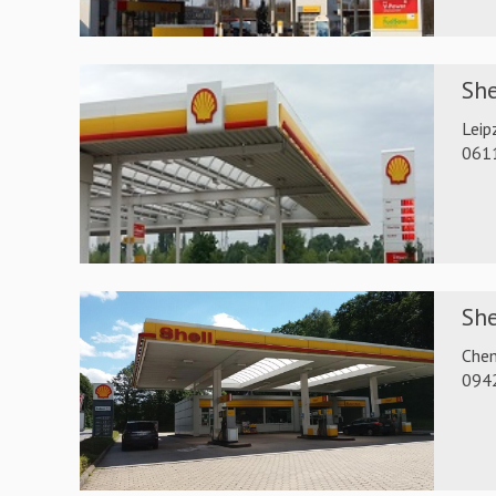
She
Leip
061
She
Chem
0942