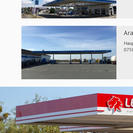
Ara
Hau
075