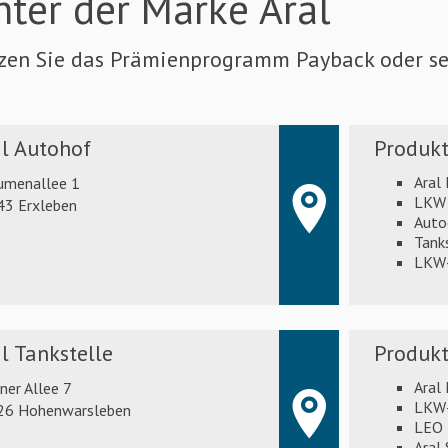
nter der Marke Aral
tzen Sie das Prämienprogramm Payback oder set
l Autohof
Produkt
Aral
umenallee 1
LKW 
43 Erxleben
Auto
Tank
LKW-
l Tankstelle
Produkt
Aral
iner Allee 7
LKW
26 Hohenwarsleben
LEO 
Aral