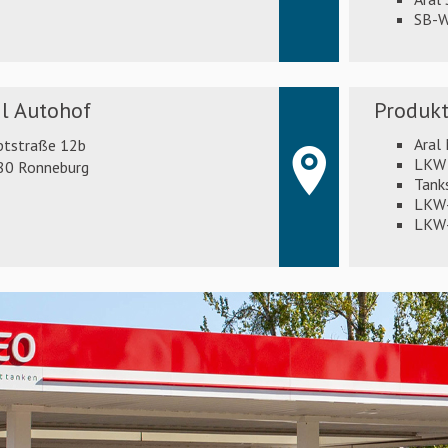
SB-W
l Autohof
Produkt
Aral
ptstraße 12b
LKW 
80 Ronneburg
Tank
LKW-
LKW-