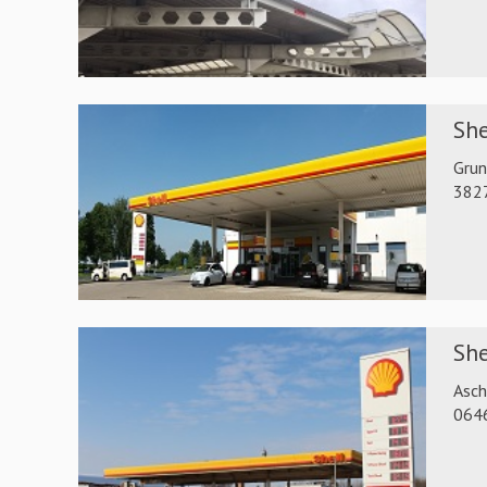
She
Gru
3827
She
Asch
064