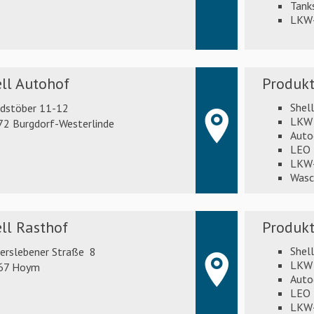
Tank
LKW-
ll Autohof
Produkt
Shel
ndstöber 11-12
LKW 
2 Burgdorf-Westerlinde
Auto
LEO 
LKW-
Wasc
ll Rasthof
Produkt
Shel
erslebener Straße 8
LKW 
67 Hoym
Auto
LEO 
LKW-